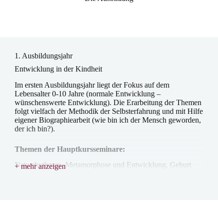
1. Ausbildungsjahr
Entwicklung in der Kindheit
Im ersten Ausbildungsjahr liegt der Fokus auf dem
Lebensalter 0-10 Jahre (normale Entwicklung –
wünschenswerte Entwicklung). Die Erarbeitung der Themen
folgt vielfach der Methodik der Selbsterfahrung und mit Hilfe
eigener Biographiearbeit (wie bin ich der Mensch geworden,
der ich bin?).
Themen der Hauptkursseminare:
Naturrhythmen, Metamorphose und Entwicklung, Geburt
+ mehr anzeigen
und Säuglingsentwicklung, Embryonalentwicklung und
plastische Anatomie, frühe Kindheit, Mittlere Kindheit,
Salutogenese und Sinneslehre, Medienpädagogik,
Puppenspiel, Ethik und Religion, Arbeiten im Team