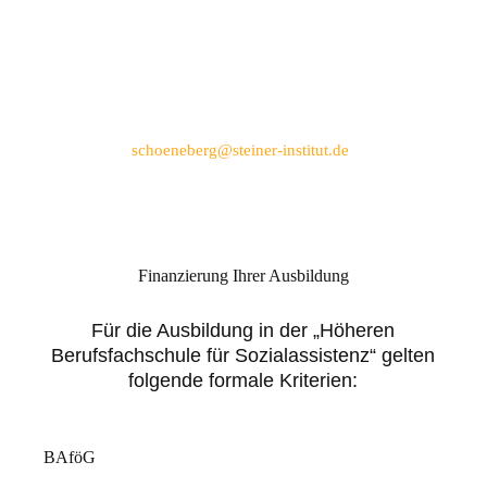
Für ein Informationsgespräch mit unseren
Fachbereichsleiter*innen oder die Möglichkeit
zu einem Orientierungsbesuch / Hospitation des
Unterrichts, nehmen Sie gerne Kontakt zu uns
auf:
schoeneberg@steiner-institut.de
Durchführung eines einwöchigen
Naturcamps mit Kindergruppen
Finanzierung Ihrer Ausbildung
Praktikum in Jugend- oder
Für die Ausbildung in der „Höheren
heilpädagogischen Einrichtungen (6-8
Berufsfachschule für Sozialassistenz“ gelten
Wochen)
folgende formale Kriterien:
BAföG