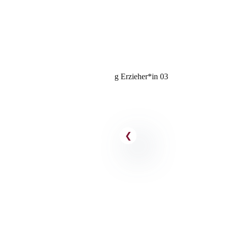
ffenes und engagiertes Kollegium
nenlernen dürfen.”
Teilzeit