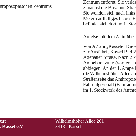
Zentrum entfernt. Sie verl
nthroposophischen Zentrums
zunächst die Bus- und Stra
Sie wenden sich nach links
Metern auffälliges blaues
befindet sich dort im 1. S
Anreise mit dem Auto über
Von A7 am „Kasseler Dreie
zur Ausfahrt „Kassel Bad W
Adenauer-Straße. Nach 2 km
Ampelkreuzung (vorher sin
abbiegen. An der 1. Ampelk
die Wilhelmshöher Allee ab
Straßenseite das Anthropos
Fahrradgeschäft (Fahrradhof
im 1. Stockwerk des Anthr
tut
Wilhelmshöher Allee 261
 Kassel e.V
34131 Kassel