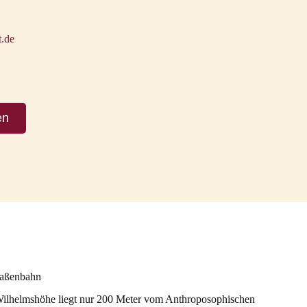
t.de
en
raßenbahn
ilhelmshöhe liegt nur 200 Meter vom Anthroposophischen